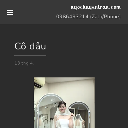
ngochuyentran.com
0986493214 (Zalo/Phone)
Cô dâu
13
thg
4,