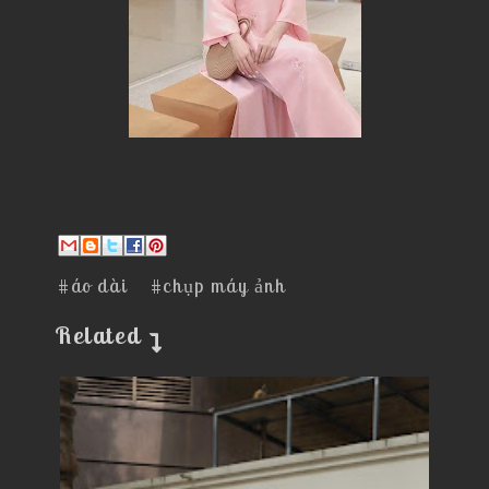
#áo dài
#chụp máy ảnh
Related