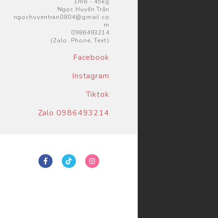
1m6 - 45kg
Ngọc Huyền Trần
ngochuyentran0804@gmail.co
m
0986493214
(Zalo, Phone, Text)
Facebook
Instagram
Tiktok
Zalo 0986493214