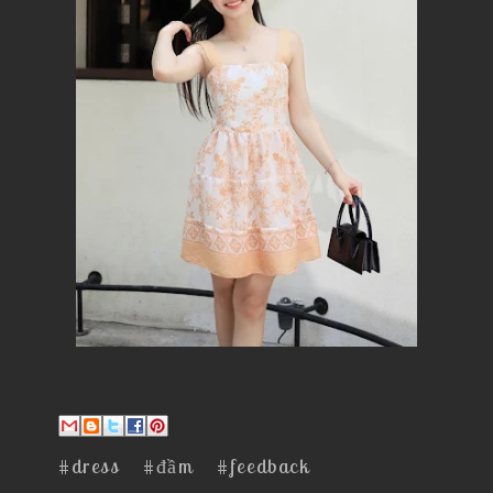
#dress
#đầm
#feedback