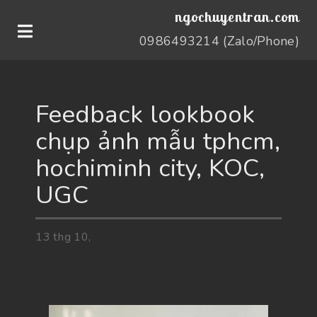
ngochuyentran.com
0986493214 (Zalo/Phone)
Feedback lookbook
chụp ảnh mẫu tphcm,
hochiminh city, KOC,
UGC
13
thg
10,