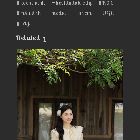
#hochiminh
#hochiminh city
#KOC
#mẫu ảnh
#model
#tphcm
#UGC
#váy
Related